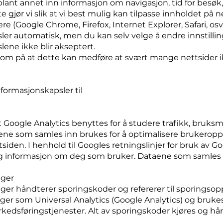
blant annet inn informasjon om navigasjon, tid for besøk
te gjør vi slik at vi best mulig kan tilpasse innholdet på 
re (Google Chrome, Firefox, Internet Explorer, Safari, osv.)
er automatisk, men du kan selv velge å endre innstillin
ene ikke blir akseptert.
om på at dette kan medføre at svært mange nettsider i
nformasjonskapsler til
 Google Analytics benyttes for å studere trafikk, bruks
ene som samles inn brukes for å optimalisere brukeroppl
siden. I henhold til Googles retningslinjer for bruk av G
ig informasjon om deg som bruker. Dataene som samles i
ager
er håndterer sporingskoder og refererer til sporingsopps
ger som Universal Analytics (Google Analytics) og brukes 
kedsføringstjenester. Alt av sporingskoder kjøres og hå