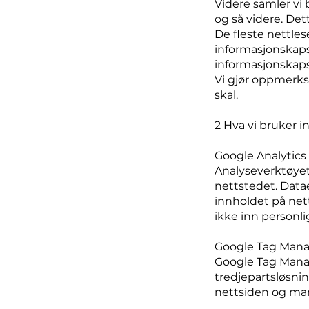
Videre samler vi 
og så videre. Det
De fleste nettlese
informasjonskapsl
informasjonskapsl
Vi gjør oppmerks
skal.
2 Hva vi bruker i
Google Analytics
Analyseverktøyet
nettstedet. Data
innholdet på nett
ikke inn personl
Google Tag Man
Google Tag Manag
tredjepartsløsnin
nettsiden og mar