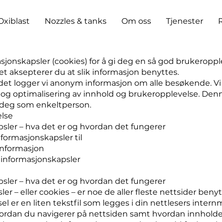
Oxiblast
Nozzles & tanks
Om oss
Tjenester
asjonskapsler (cookies) for å gi deg en så god brukeropp
t aksepterer du at slik informasjon benyttes.
det logger vi anonym informasjon om alle besøkende. Vi
g og optimalisering av innhold og brukeropplevelse. De
l deg som enkeltperson.
else
psler – hva det er og hvordan det fungerer
nformasjonskapsler til
informasjon
 informasjonskapsler
psler – hva det er og hvordan det fungerer
er – eller cookies – er noe de aller fleste nettsider benyt
l er en liten tekstfil som legges i din nettlesers intern
vordan du navigerer på nettsiden samt hvordan innholdet