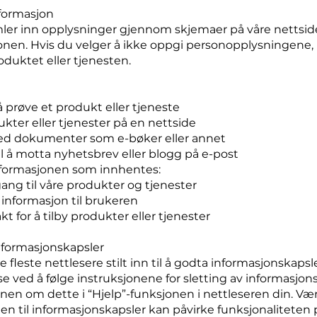
formasjon
ler inn opplysninger gjennom skjemaer på våre nettsider.
nen. Hvis du velger å ikke oppgi personopplysningene, ka
roduktet eller tjenesten.
 prøve et produkt eller tjeneste
kter eller tjenester på en nettside
ned dokumenter som e-bøker eller annet
l å motta nyhetsbrev eller blogg på e-post
formasjonen som innhentes:
gang til våre produkter og tjenester
 informasjon til brukeren
t for å tilby produkter eller tjenester
nformasjonskapsler
e fleste nettlesere stilt inn til å godta informasjonskaps
se ved å følge instruksjonene for sletting av informasjons
onen om dette i “Hjelp”-funksjonen i nettleseren din. V
en til informasjonskapsler kan påvirke funksjonaliteten 