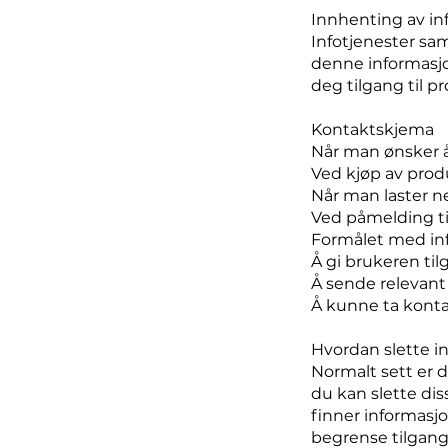
Innhenting av in
Infotjenester sam
denne informasjo
deg tilgang til p
Kontaktskjema
Når man ønsker å
Ved kjøp av produ
Når man laster 
Ved påmelding ti
Formålet med in
Å gi brukeren til
Å sende relevant
Å kunne ta kontak
Hvordan slette i
Normalt sett er d
du kan slette dis
finner informasj
begrense tilgang