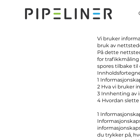
Vi bruker inform
bruk av nettstede
På dette nettste
for trafikkmålin
spores tilbake ti
Innholdsfortegn
1 Informasjonska
2 Hva vi bruker i
3 Innhenting av 
4 Hvordan slette
1 Informasjonska
Informasjonskapsl
informasjonskapse
du trykker på, h