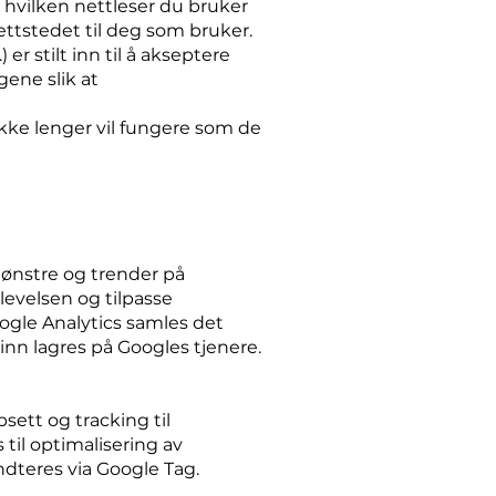
, hvilken nettleser du bruker
nettstedet til deg som bruker.
 er stilt inn til å akseptere
gene slik at
kke lenger vil fungere som de
mønstre og trender på
evelsen og tilpasse
oogle Analytics samles det
nn lagres på Googles tjenere.
ett og tracking til
til optimalisering av
ndteres via Google Tag.