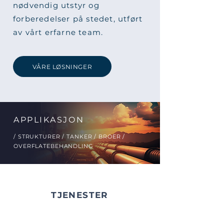
nødvendig utstyr og
forberedelser på stedet, utført
av vårt erfarne team.
VÅRE LØSNINGER
APPLIKASJON
/ STRUKTURER / TANKER / BROER /
OVERFLATEBEHANDLING
TJENESTER