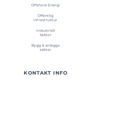
Offshore Energi
Offentlig
infrastruktur
Industriell
Sektor
Bygg & anleggs
sektor
KONTAKT INFO
+47 55 23 03 30
post@pipeliner.no
Hylkjeflaten 14, 5109 Hylkje
Privacy Policy